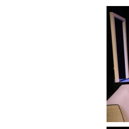
privacy statement
Oisterwij