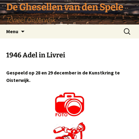
De Ghesellen van den Spele
Toneel Oisterwijk
Ga
Zoeken
Menu
naar
naar:
de
inhoud
1946 Adel in Livrei
Gespeeld op 28 en 29 december in de Kunstkring te
Oisterwijk.