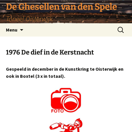
De Ghesellen van den Spele
Toneel Oisterwijk
Ga
Zoeken
Menu
naar
naar:
de
inhoud
1976 De dief in de Kerstnacht
Gespeeld in december in de Kunstkring te Oisterwijk en
ook in Boxtel (3 x in totaal).