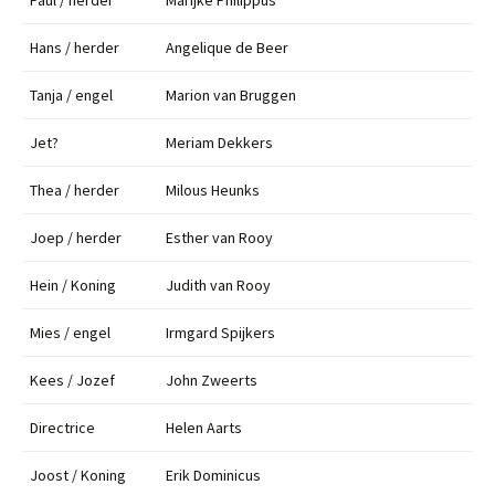
Paul / herder
Marijke Philippus
Hans / herder
Angelique de Beer
Tanja / engel
Marion van Bruggen
Jet?
Meriam Dekkers
Thea / herder
Milous Heunks
Joep / herder
Esther van Rooy
Hein / Koning
Judith van Rooy
Mies / engel
Irmgard Spijkers
Kees / Jozef
John Zweerts
Directrice
Helen Aarts
Joost / Koning
Erik Dominicus