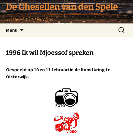
De Ghesellen van den Spele
Toneel Oisterwijk
Ga
Zoeken
Menu
naar
naar:
de
inhoud
1996 Ik wil Mjoessof spreken
Gespeeld op 10 en 11 februari in de Kunstkring te
Oisterwijk.