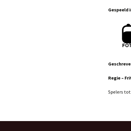
privacy statement
Oisterwij
Gespeeld i
Geschreve
Regie – Fri
Spelers to