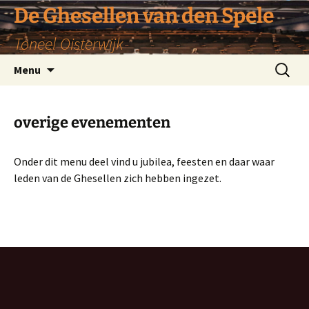
De Ghesellen van den Spele
Toneel Oisterwijk
Ga
Zoeken
Menu
naar
naar:
de
inhoud
overige evenementen
Onder dit menu deel vind u jubilea, feesten en daar waar
leden van de Ghesellen zich hebben ingezet.