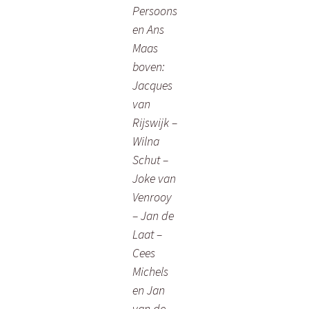
Persoons
en Ans
Maas
boven:
Jacques
van
Rijswijk –
Wilna
Schut –
Joke van
Venrooy
– Jan de
Laat –
Cees
Michels
en Jan
van de