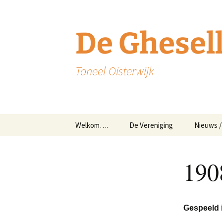
De Ghesel
Toneel Oisterwijk
Welkom….
De Vereniging
Nieuws /
Het bestuur
Nieuws
190
Secretariaat
Krantena
Nieuws
Disclaimer
Geschied
Gheselle
Gespeeld 
Huishoudelijk regelement
van 1908