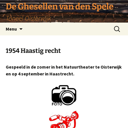
De Ghesellen van den Spele
Toneel Oisterwijk
Ga
Zoeken
Menu
naar
naar:
de
inhoud
1954 Haastig recht
Gespeeld in de zomer in het Natuurtheater te Oisterwijk
en op 4 september in Haastrecht.