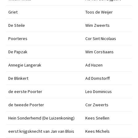
Griet
Toos de Weijer
De Steile
Wim Zweerts
Poorteres
Cor Sint Nicolaas
De Papzak
Wim Corstiaans
Annegie Langerak
Ad Hazen
De Blinkert
Ad Domstorff
de eerste Poorter
Leo Dominicus
de tweede Poorter
Cor Zweerts
Hein Sonderhemd (De Luizenkoning)
Kees Snellen
eerst krijgsknecht van Jan van Blois
Kees Michels