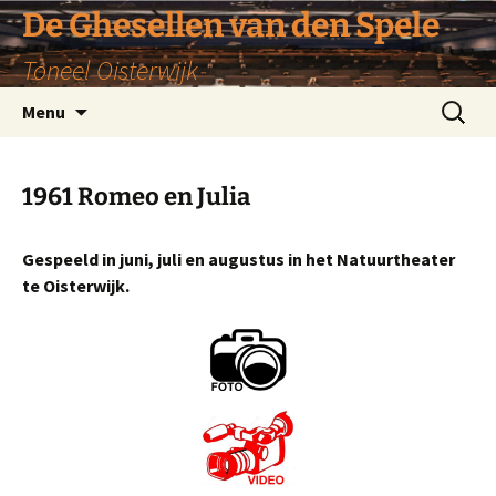
De Ghesellen van den Spele
Toneel Oisterwijk
Ga
Zoeken
Menu
naar
naar:
de
inhoud
1961 Romeo en Julia
Gespeeld in juni, juli en augustus in het Natuurtheater
te Oisterwijk.