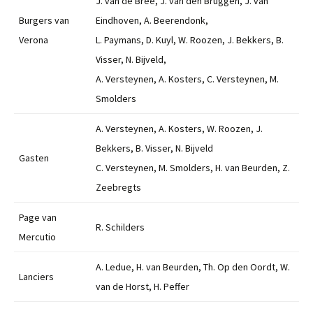
J. van de Bree, J. van den Bruggen, J. van
Burgers van
Eindhoven, A. Beerendonk,
Verona
L. Paymans, D. Kuyl, W. Roozen, J. Bekkers, B.
Visser, N. Bijveld,
A. Versteynen, A. Kosters, C. Versteynen, M.
Smolders
A. Versteynen, A. Kosters, W. Roozen, J.
Bekkers, B. Visser, N. Bijveld
Gasten
C. Versteynen, M. Smolders, H. van Beurden, Z.
Zeebregts
Page van
R. Schilders
Mercutio
A. Ledue, H. van Beurden, Th. Op den Oordt, W.
Lanciers
van de Horst, H. Peffer