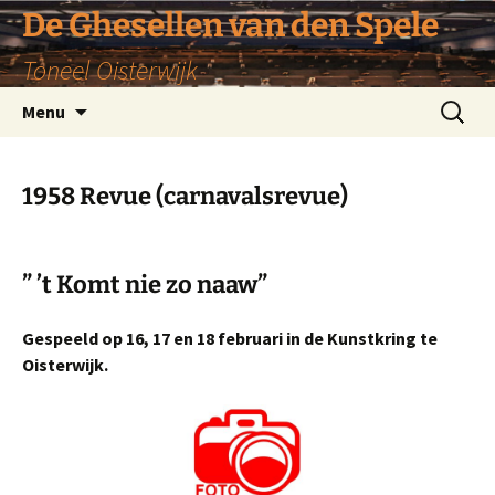
De Ghesellen van den Spele
Toneel Oisterwijk
Ga
Zoeken
Menu
naar
naar:
de
inhoud
1958 Revue (carnavalsrevue)
” ’t Komt nie zo naaw”
Gespeeld op 16, 17 en 18 februari in de Kunstkring te
Oisterwijk.