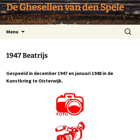
De Ghesellen van den Spele
Toneel Oisterwijk
Ga
Zoeken
Menu
naar
naar:
de
inhoud
1947 Beatrijs
Gespeeld in december 1947 en januari 1948 in de
Kunstkring te Oisterwijk.