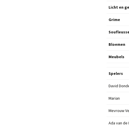
Licht en g
Grime
Soufleuss
Bloemen
Meubels
Spelers
David Dond
Marian
Mevrouw V
Ada van de