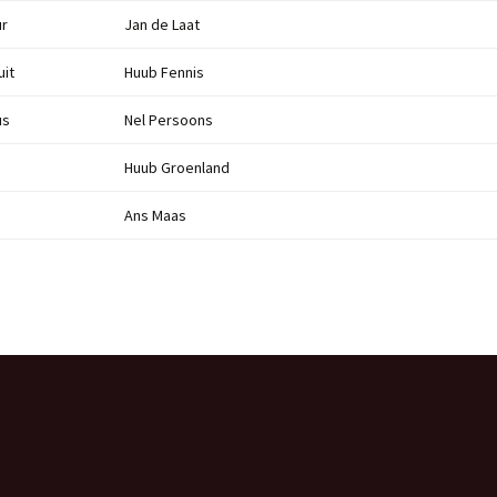
ur
Jan de Laat
uit
Huub Fennis
us
Nel Persoons
Huub Groenland
Ans Maas