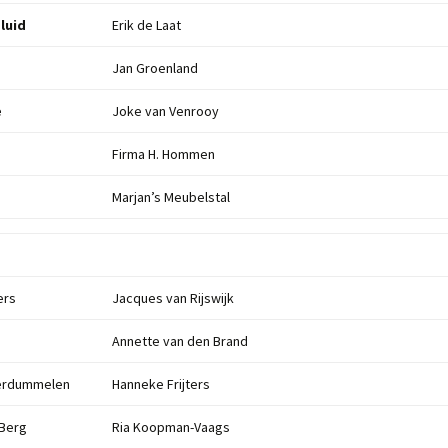
eluid
Erik de Laat
Jan Groenland
e
Joke van Venrooy
Firma H. Hommen
Marjan’s Meubelstal
ers
Jacques van Rijswijk
Annette van den Brand
erdummelen
Hanneke Frijters
 Berg
Ria Koopman-Vaags