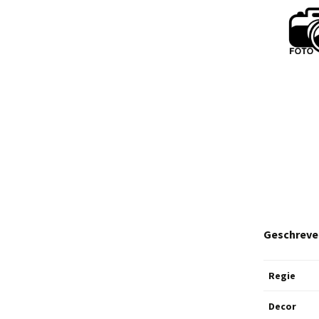
privacy statement
Oisterwij
Geschreve
Regie
Decor