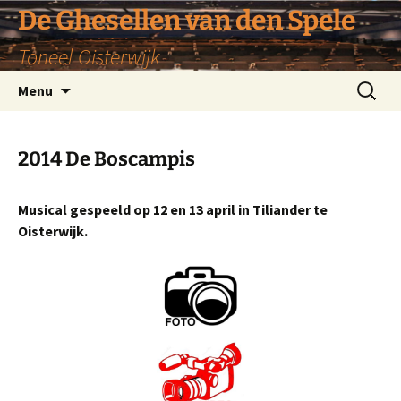
De Ghesellen van den Spele
Toneel Oisterwijk
Ga
Zoeken
Menu
naar
naar:
de
inhoud
2014 De Boscampis
Musical gespeeld op 12 en 13 april in Tiliander te
Oisterwijk.