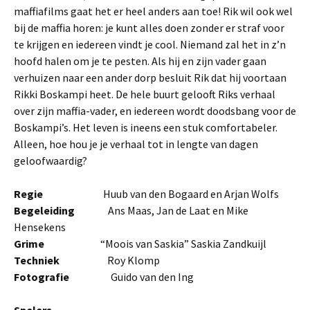
maffiafilms gaat het er heel anders aan toe! Rik wil ook wel
bij de maffia horen: je kunt alles doen zonder er straf voor
te krijgen en iedereen vindt je cool. Niemand zal het in z’n
hoofd halen om je te pesten. Als hij en zijn vader gaan
verhuizen naar een ander dorp besluit Rik dat hij voortaan
Rikki Boskampi heet. De hele buurt gelooft Riks verhaal
over zijn maffia-vader, en iedereen wordt doodsbang voor de
Boskampi’s. Het leven is ineens een stuk comfortabeler.
Alleen, hoe hou je je verhaal tot in lengte van dagen
geloofwaardig?
Regie
Huub van den Bogaard en Arjan Wolfs
Begeleiding
Ans Maas, Jan de Laat en Mike
Hensekens
Grime
“Moois van Saskia” Saskia Zandkuijl
Techniek
Roy Klomp
Fotografie
Guido van den Ing