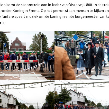
ion komt de stoomtrein aan in kader van Oisterwijk 800. In de trei
ks Volkslied
Revu – Ge Ziet Mar
Stukken 1950 – 195
Jeugdspel 1997 – 2
Open Lucht 1945 – 
D.E.R.M.S 1941 – 19
1957 Revue
ronder Koningin Emma. Op het perron staan mensen te kijken en
(carnavalsrevue)
e fanfare speelt muziek om de koningin en de burgemeester van t
Stukken 1955 – 196
Jeugdspel 2004 – 2
Openlucht 1961 – 1
1958 Revue
en.
(carnavalsrevue)
Stukken 1968 – 197
Jeugdspel 2011 – 2
Openlucht 1976 – 1
1963 REVUE – De 
Stukken 1976 – 198
Open lucht 1991 – 
Kring
Stukken 1986 – 199
Ge Ziet Mar 1967 – 
Stukken 1995 – 200
Ge Ziet Mar 1986 – 
Stukken 2004 – 201
Stukken 2014 – he