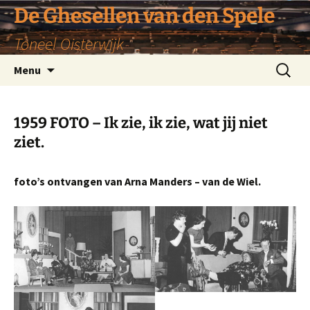
De Ghesellen van den Spele
Toneel Oisterwijk
Ga
Zoeken
Menu
naar
naar:
de
inhoud
1959 FOTO – Ik zie, ik zie, wat jij niet
ziet.
foto’s ontvangen van Arna Manders – van de Wiel.