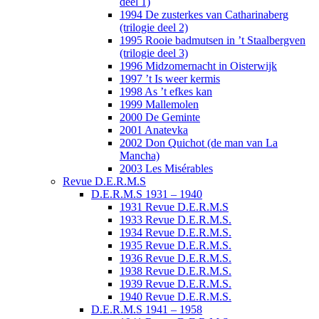
deel 1)
1994 De zusterkes van Catharinaberg
(trilogie deel 2)
1995 Rooie badmutsen in ’t Staalbergven
(trilogie deel 3)
1996 Midzomernacht in Oisterwijk
1997 ’t Is weer kermis
1998 As ’t efkes kan
1999 Mallemolen
2000 De Geminte
2001 Anatevka
2002 Don Quichot (de man van La
Mancha)
2003 Les Misérables
Revue D.E.R.M.S
D.E.R.M.S 1931 – 1940
1931 Revue D.E.R.M.S
1933 Revue D.E.R.M.S.
1934 Revue D.E.R.M.S.
1935 Revue D.E.R.M.S.
1936 Revue D.E.R.M.S.
1938 Revue D.E.R.M.S.
1939 Revue D.E.R.M.S.
1940 Revue D.E.R.M.S.
D.E.R.M.S 1941 – 1958