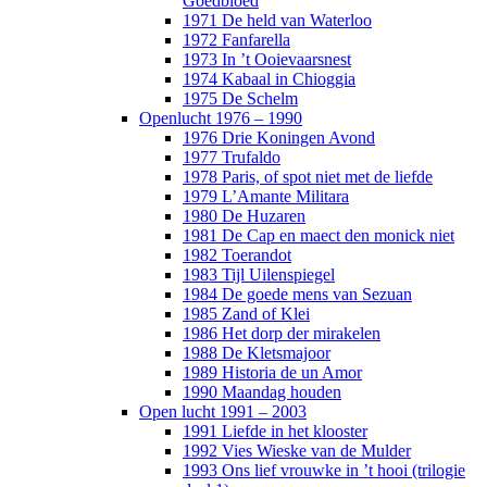
Goedbloed
1971 De held van Waterloo
1972 Fanfarella
1973 In ’t Ooievaarsnest
1974 Kabaal in Chioggia
1975 De Schelm
Openlucht 1976 – 1990
1976 Drie Koningen Avond
1977 Trufaldo
1978 Paris, of spot niet met de liefde
1979 L’Amante Militara
1980 De Huzaren
1981 De Cap en maect den monick niet
1982 Toerandot
1983 Tijl Uilenspiegel
1984 De goede mens van Sezuan
1985 Zand of Klei
1986 Het dorp der mirakelen
1988 De Kletsmajoor
1989 Historia de un Amor
1990 Maandag houden
Open lucht 1991 – 2003
1991 Liefde in het klooster
1992 Vies Wieske van de Mulder
1993 Ons lief vrouwke in ’t hooi (trilogie