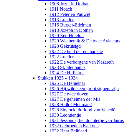
1908 Jozef in Dothan
1911 Noach
1912 Peter en Pauwel
1913 Lucifer
1916 Burger-Edelman
1918 Jozeph in Dothan
1920 Een Hotelrat
1920 Wie ben ik & De twee Aviateurs
1920 Gekruisigd
1922 De held der eucharistie
1922 Lucifer
1922 De verborgene van Nazareth
1923 St. Stephanus
1924 De H. Petrus
Stukken 1925 – 1934
1925 De Hemelnar
1926 Hij wilde een groot signeur zijn
1927 De twee doven
1927 De geheimen der Mis
1928 Hallo! Met mars!
1928 Shylock, de Jood van Venetië
1930 Leontientje
1931 Jessonda, het dochtertje van Jairus
1932 Gebroeders Kalkoen
1932 Haar Balkleed