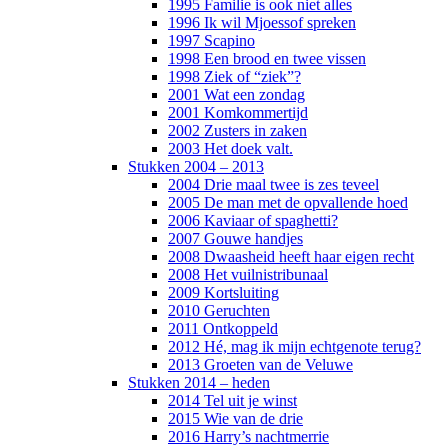
1995 Familie is ook niet alles
1996 Ik wil Mjoessof spreken
1997 Scapino
1998 Een brood en twee vissen
1998 Ziek of “ziek”?
2001 Wat een zondag
2001 Komkommertijd
2002 Zusters in zaken
2003 Het doek valt.
Stukken 2004 – 2013
2004 Drie maal twee is zes teveel
2005 De man met de opvallende hoed
2006 Kaviaar of spaghetti?
2007 Gouwe handjes
2008 Dwaasheid heeft haar eigen recht
2008 Het vuilnistribunaal
2009 Kortsluiting
2010 Geruchten
2011 Ontkoppeld
2012 Hé, mag ik mijn echtgenote terug?
2013 Groeten van de Veluwe
Stukken 2014 – heden
2014 Tel uit je winst
2015 Wie van de drie
2016 Harry’s nachtmerrie