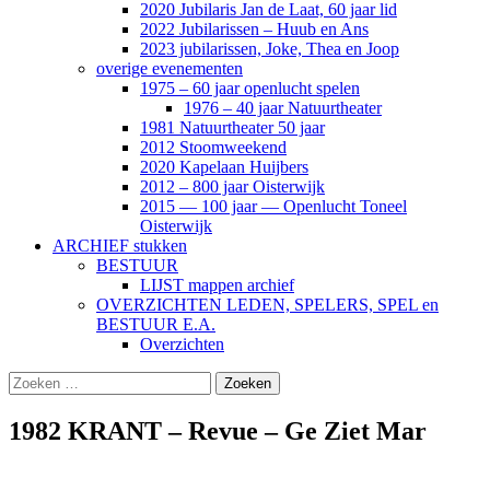
2020 Jubilaris Jan de Laat, 60 jaar lid
2022 Jubilarissen – Huub en Ans
2023 jubilarissen, Joke, Thea en Joop
overige evenementen
1975 – 60 jaar openlucht spelen
1976 – 40 jaar Natuurtheater
1981 Natuurtheater 50 jaar
2012 Stoomweekend
2020 Kapelaan Huijbers
2012 – 800 jaar Oisterwijk
2015 — 100 jaar — Openlucht Toneel
Oisterwijk
ARCHIEF stukken
BESTUUR
LIJST mappen archief
OVERZICHTEN LEDEN, SPELERS, SPEL en
BESTUUR E.A.
Overzichten
Zoeken
naar:
1982 KRANT – Revue – Ge Ziet Mar