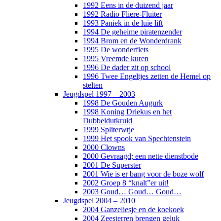
1992 Eens in de duizend jaar
1992 Radio Fliere-Fluiter
1993 Paniek in de luie lift
1994 De geheime piratenzender
1994 Brom en de Wonderdrank
1995 De wonderfiets
1995 Vreemde kuren
1996 De dader zit op school
1996 Twee Engeltjes zetten de Hemel op
stelten
Jeugdspel 1997 – 2003
1998 De Gouden Augurk
1998 Koning Driekus en het
Dubbeldutkruid
1999 Spliterwtje
1999 Het spook van Spechtenstein
2000 Clowns
2000 Gevraagd; een nette dienstbode
2001 De Superster
2001 Wie is er bang voor de boze wolf
2002 Groep 8 “knalt”er uit!
2003 Goud… Goud… Goud…
Jeugdspel 2004 – 2010
2004 Ganzeliesje en de koekoek
2004 Zeesterren brengen geluk