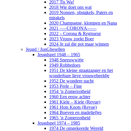
2017 Tis Wa!
2018 Wie doet ons wat
2019 Nonnen, obstakels, Paters en
mirakels
2020 Champagne, klompen en Nana
2021 —–CORONA——
2022 – Corona & Regisseur
2023 Vrouw zoekt Boer
2024 Je zal die pot maar winnen
Jeugd / JonGhesellen
Jeugdspel 1948 – 1965
1948 Sneeuwwitje
1949 Robbedoes
1951 De kleine straatzanger en het
wonderbare lieve vrouwebeeldje
1952 De wondere nacht
1953 Perle – Fine
1954 ’n Zomerzotheid
1960 Een eeuw achter
1961 Kiele – Kiele (Revue)
1961 Hots Knots (Revue)
1964 Boeven en madeliefjes
1965 ’n Zomerzotheid
Jeugdspel 1974 – 1985
1974 De omgekeerde Wereld