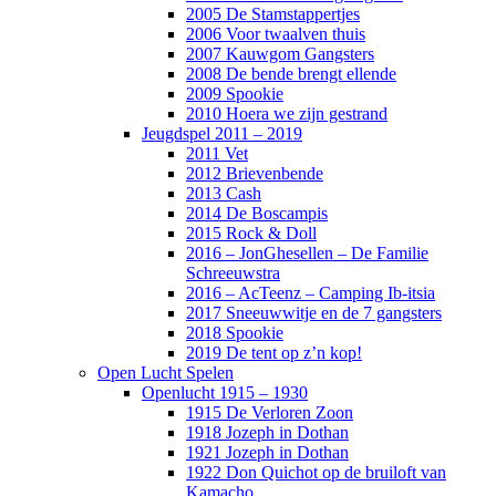
2005 De Stamstappertjes
2006 Voor twaalven thuis
2007 Kauwgom Gangsters
2008 De bende brengt ellende
2009 Spookie
2010 Hoera we zijn gestrand
Jeugdspel 2011 – 2019
2011 Vet
2012 Brievenbende
2013 Cash
2014 De Boscampis
2015 Rock & Doll
2016 – JonGhesellen – De Familie
Schreeuwstra
2016 – AcTeenz – Camping Ib-itsia
2017 Sneeuwwitje en de 7 gangsters
2018 Spookie
2019 De tent op z’n kop!
Open Lucht Spelen
Openlucht 1915 – 1930
1915 De Verloren Zoon
1918 Jozeph in Dothan
1921 Jozeph in Dothan
1922 Don Quichot op de bruiloft van
Kamacho