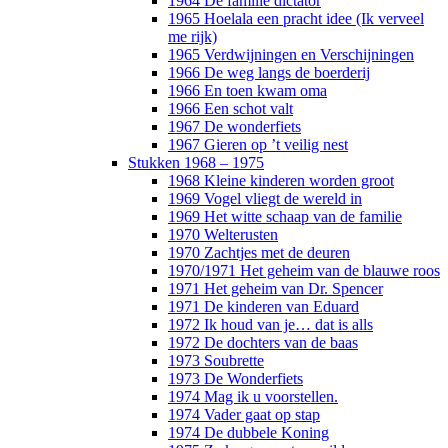
1964 De familie dictator
1965 Hoelala een pracht idee (Ik verveel
me rijk)
1965 Verdwijningen en Verschijningen
1966 De weg langs de boerderij
1966 En toen kwam oma
1966 Een schot valt
1967 De wonderfiets
1967 Gieren op ’t veilig nest
Stukken 1968 – 1975
1968 Kleine kinderen worden groot
1969 Vogel vliegt de wereld in
1969 Het witte schaap van de familie
1970 Welterusten
1970 Zachtjes met de deuren
1970/1971 Het geheim van de blauwe roos
1971 Het geheim van Dr. Spencer
1971 De kinderen van Eduard
1972 Ik houd van je… dat is alls
1972 De dochters van de baas
1973 Soubrette
1973 De Wonderfiets
1974 Mag ik u voorstellen.
1974 Vader gaat op stap
1974 De dubbele Koning