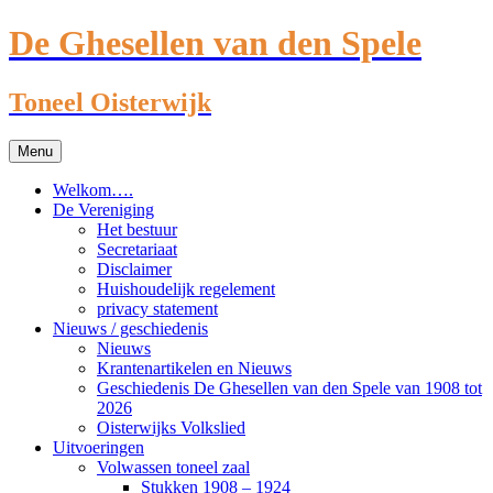
De Ghesellen van den Spele
Toneel Oisterwijk
Ga
Menu
naar
de
Welkom….
inhoud
De Vereniging
Het bestuur
Secretariaat
Disclaimer
Huishoudelijk regelement
privacy statement
Nieuws / geschiedenis
Nieuws
Krantenartikelen en Nieuws
Geschiedenis De Ghesellen van den Spele van 1908 tot
2026
Oisterwijks Volkslied
Uitvoeringen
Volwassen toneel zaal
Stukken 1908 – 1924