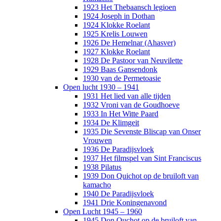
1923 Het Thebaansch legioen
1924 Joseph in Dothan
1924 Klokke Roelant
1925 Krelis Louwen
1926 De Hemelnar (Ahasver)
1927 Klokke Roelant
1928 De Pastoor van Neuvilette
1929 Baas Gansendonk
1930 van de Permetoasie
Open lucht 1930 – 1941
1931 Het lied van alle tijden
1932 Vroni van de Goudhoeve
1933 In Het Witte Paard
1934 De Klimgeit
1935 Die Sevenste Bliscap van Onser
Vrouwen
1936 De Paradijsvloek
1937 Het filmspel van Sint Franciscus
1938 Pilatus
1939 Don Quichot op de bruiloft van
kamacho
1940 De Paradijsvloek
1941 Drie Koningenavond
Open Lucht 1945 – 1960
1945 Don Quchot op de bruiloft van