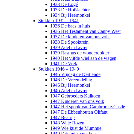
1933 De Logé
1933 De Hofslachter
1934 Bij Heernonkel
Stukken 1935 – 1941
1936 De baas in huis
1936 Het Testament van Canby West
1937 De kinderen van ons volk
1938 De Spooktrein
1939 Adel in Livrei
1939 Rasmus de wonderdokter
1940 Het vijfde wiel aan de wagen
1941 De Vrek
Stukken 1946 – 1949
1946 Vrijdag de Dertiende
1946 De Vreemdeling
1946 Bij Heernonkel
1946 Adel in Livrei
1947 Gebroeders Kalkoen
1947 Kinderen van ons volk
1947 Het spook van Cambrooke-Castle
1947 De Ebbenhouten Olifant
1947 Beatrijs
1948 Witte Rozen
1949 Wie kust de Mummie
1949 Drie wijze gekken