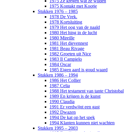
1975 Ze kregen wat ze wilden
1975 Kontakt met Kootje
Stukken 1976 – 1985
1978 De Vrek.
1978 Kortsluiting
1979 Het oog van de naald
1980 Het hing in de lucht
1980 Mireille
1981 Het dievennest
1981 Beau Rivage
1982 Groeten uit Nice
1983 Il Campielo
1984 Oscar
1985 Eigen aard is goud waard
Stukken 1986 – 1994
1986 Het Collier
1987 Celia
1988 Het testament van tante Christobal
1989 En krijgen is de kunst
1990 Claudia
1991 Er verdwijnt een gast
1992 Dwazen
1994 De kat op het spek
1994 Klanten kunnen niet wachten
Stukken 1995 – 2003