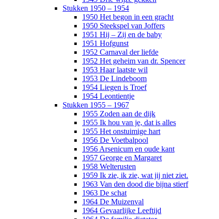
Stukken 1950 – 1954
1950 Het begon in een gracht
1950 Steekspel van Joffers
1951 Hij – Zij en de baby
1951 Hofgunst
1952 Carnaval der liefde
1952 Het geheim van dr. Spencer
1953 Haar laatste wil
1953 De Lindeboom
1954 Liegen is Troef
1954 Leontientje
Stukken 1955 – 1967
1955 Zoden aan de dijk
1955 Ik hou van je, dat is alles
1955 Het onstuimige hart
1956 De Voetbalpool
1956 Arsenicum en oude kant
1957 George en Margaret
1958 Welterusten
1959 Ik zie, ik zie, wat jij niet ziet.
1963 Van den dood die bijna stierf
1963 De schat
1964 De Muizenval
1964 Gevaarlijke Leeftijd