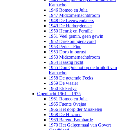
Kamacho
1946 Romeo en Julia
1947 Midzomernachtdroom
1948 De Leeuwendalers
1949 De Herbergierster
1950 Henrik en Pernille
1951 Veel gemin, geen gewin
1952 Driekoningenavond
1953 Perle – Fine
1953 Dorp in onrust
1953 Midzomernachtdroom
1954 Haastig recht
1955 Don Quichot op de bruiloft van
Kamacho
1958 De getemde Feeks
1959 De waaier
1960 Elckerlyc
Openlucht 1961 – 1975
1961 Romeo en Julia
1965 Fuente Ovejua
1966 Het dorp der Mirakelen
1968 De Huzaren
1969 Barend Bombarde
1970 Het Galgenmaal van Govert