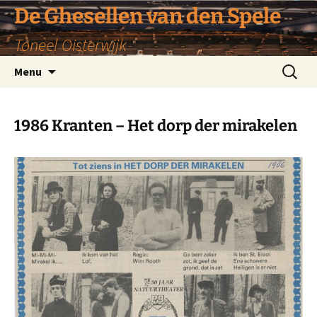
De Ghesellen van den Spele
Toneel Oisterwijk
Ga
Zoeken
Menu
naar
naar:
de
inhoud
1986 Kranten – Het dorp der mirakelen