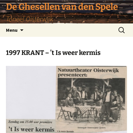
De Ghesellen van den Spele
Toneel Oisterwijk
Ga
Zoeken
Menu
naar
naar:
de
inhoud
1997 KRANT – ’t Is weer kermis