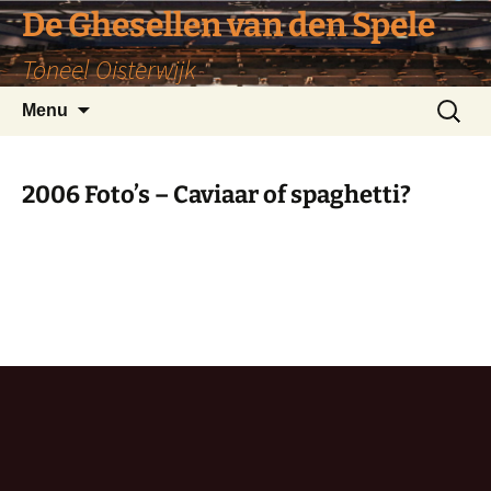
De Ghesellen van den Spele
Toneel Oisterwijk
Ga
Zoeken
Menu
naar
naar:
de
inhoud
2006 Foto’s – Caviaar of spaghetti?