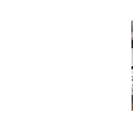
privacy statement
Oisterwij