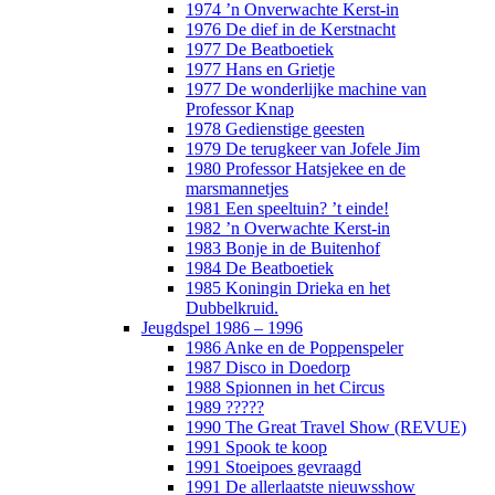
1974 ’n Onverwachte Kerst-in
1976 De dief in de Kerstnacht
1977 De Beatboetiek
1977 Hans en Grietje
1977 De wonderlijke machine van
Professor Knap
1978 Gedienstige geesten
1979 De terugkeer van Jofele Jim
1980 Professor Hatsjekee en de
marsmannetjes
1981 Een speeltuin? ’t einde!
1982 ’n Overwachte Kerst-in
1983 Bonje in de Buitenhof
1984 De Beatboetiek
1985 Koningin Drieka en het
Dubbelkruid.
Jeugdspel 1986 – 1996
1986 Anke en de Poppenspeler
1987 Disco in Doedorp
1988 Spionnen in het Circus
1989 ?????
1990 The Great Travel Show (REVUE)
1991 Spook te koop
1991 Stoeipoes gevraagd
1991 De allerlaatste nieuwsshow