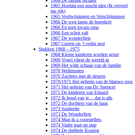
1964 De familie dictator
1965 Hoelala een pracht idee (Ik verveel
me rijk)
1965 Verdwijningen en Verschijningen
1966 De weg langs de boerderij
1966 En toen kwam oma
1966 Een schot valt
1967 De wonderfiets
1967 Gieren op ’t veilig nest
Stukken 1968 – 1975
1968 Kleine kinderen worden groot
1969 Vogel vliegt de wereld in
1969 Het witte schaap van de familie
1970 Welterusten
1970 Zachtjes met de deuren
1970/1971 Het geheim van de blauwe roos
1971 Het geheim van Dr. Spencer
1971 De kinderen van Eduard
1972 Ik houd van je… dat is alls
1972 De dochters van de baas
1973 Soubrette
1973 De Wonderfiets
1974 Mag ik u voorstellen.
1974 Vader gaat op stap
1974 De dubbele Koning