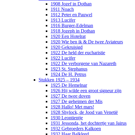
1908 Jozef in Dothan
1911 Noach
1912 Peter en Pauwel
1913 Lucifer
1916 Burger-Edelman
1918 Jozeph in Dothan
1920 Een Hotelrat
1920 Wie ben ik & De twee Aviateurs
1920 Gekruisigd
1922 De held der eucharistie
1922 Lucifer
1922 De verborgene van Nazareth
1923 St. Stephanus
1924 De H. Petrus
Stukken 1925 – 1934
1925 De Hemelnar
1926 Hij wilde een groot signeur zijn
1927 De twee doven
1927 De geheimen der Mis
1928 Hallo! Met mars!
1928 Shylock, de Jood van Venetië
1930 Leontientje
1931 Jessonda, het dochtertje van Jairus
1932 Gebroeders Kalkoen
1932 Haar Balkleed