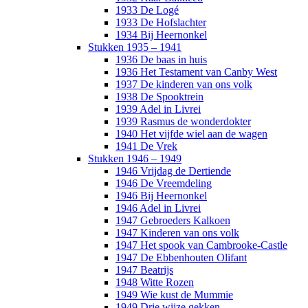
1933 De Logé
1933 De Hofslachter
1934 Bij Heernonkel
Stukken 1935 – 1941
1936 De baas in huis
1936 Het Testament van Canby West
1937 De kinderen van ons volk
1938 De Spooktrein
1939 Adel in Livrei
1939 Rasmus de wonderdokter
1940 Het vijfde wiel aan de wagen
1941 De Vrek
Stukken 1946 – 1949
1946 Vrijdag de Dertiende
1946 De Vreemdeling
1946 Bij Heernonkel
1946 Adel in Livrei
1947 Gebroeders Kalkoen
1947 Kinderen van ons volk
1947 Het spook van Cambrooke-Castle
1947 De Ebbenhouten Olifant
1947 Beatrijs
1948 Witte Rozen
1949 Wie kust de Mummie
1949 Drie wijze gekken