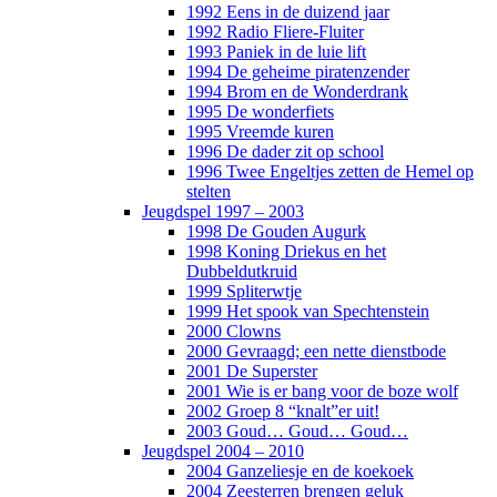
1992 Eens in de duizend jaar
1992 Radio Fliere-Fluiter
1993 Paniek in de luie lift
1994 De geheime piratenzender
1994 Brom en de Wonderdrank
1995 De wonderfiets
1995 Vreemde kuren
1996 De dader zit op school
1996 Twee Engeltjes zetten de Hemel op
stelten
Jeugdspel 1997 – 2003
1998 De Gouden Augurk
1998 Koning Driekus en het
Dubbeldutkruid
1999 Spliterwtje
1999 Het spook van Spechtenstein
2000 Clowns
2000 Gevraagd; een nette dienstbode
2001 De Superster
2001 Wie is er bang voor de boze wolf
2002 Groep 8 “knalt”er uit!
2003 Goud… Goud… Goud…
Jeugdspel 2004 – 2010
2004 Ganzeliesje en de koekoek
2004 Zeesterren brengen geluk