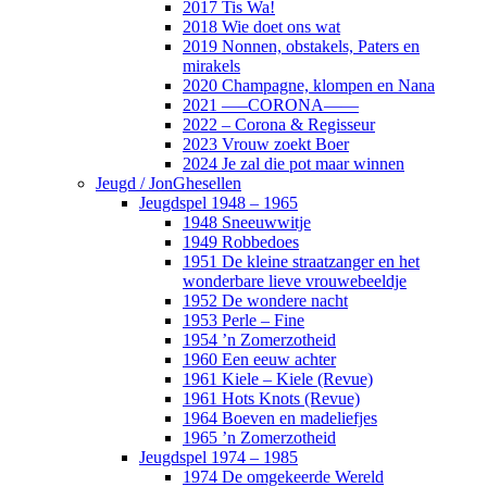
2017 Tis Wa!
2018 Wie doet ons wat
2019 Nonnen, obstakels, Paters en
mirakels
2020 Champagne, klompen en Nana
2021 —–CORONA——
2022 – Corona & Regisseur
2023 Vrouw zoekt Boer
2024 Je zal die pot maar winnen
Jeugd / JonGhesellen
Jeugdspel 1948 – 1965
1948 Sneeuwwitje
1949 Robbedoes
1951 De kleine straatzanger en het
wonderbare lieve vrouwebeeldje
1952 De wondere nacht
1953 Perle – Fine
1954 ’n Zomerzotheid
1960 Een eeuw achter
1961 Kiele – Kiele (Revue)
1961 Hots Knots (Revue)
1964 Boeven en madeliefjes
1965 ’n Zomerzotheid
Jeugdspel 1974 – 1985
1974 De omgekeerde Wereld