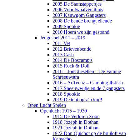
2005 De Stamstappertjes
2006 Voor twaalven thuis
2007 Kauwgom Gangsters
2008 De bende brengt ellende
2009 Spookie
2010 Hoera we zijn gestrand
Jeugdspel 2011 – 2019
2011 Vet
2012 Brievenbende
2013 Cash
2014 De Boscampis
2015 Rock & Doll
2016 – JonGhesellen – De Familie
Schreeuwstra
2016 – AcTeenz – Camping Ib-itsia
2017 Sneeuwwitje en de 7 gangsters
2018 Spookie
2019 De tent op z’n kop!
Open Lucht Spelen
Openlucht 1915 – 1930
1915 De Verloren Zoon
1918 Jozeph in Dothan
1921 Jozeph in Dothan
1922 Don Quichot op de bruiloft van
Kamacho