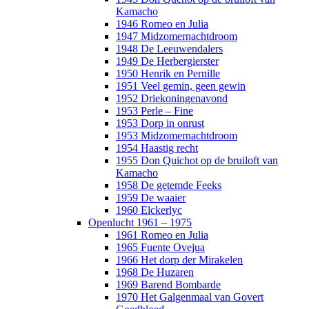
Kamacho
1946 Romeo en Julia
1947 Midzomernachtdroom
1948 De Leeuwendalers
1949 De Herbergierster
1950 Henrik en Pernille
1951 Veel gemin, geen gewin
1952 Driekoningenavond
1953 Perle – Fine
1953 Dorp in onrust
1953 Midzomernachtdroom
1954 Haastig recht
1955 Don Quichot op de bruiloft van
Kamacho
1958 De getemde Feeks
1959 De waaier
1960 Elckerlyc
Openlucht 1961 – 1975
1961 Romeo en Julia
1965 Fuente Ovejua
1966 Het dorp der Mirakelen
1968 De Huzaren
1969 Barend Bombarde
1970 Het Galgenmaal van Govert