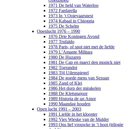
Goedbloed
1971 De held van Waterloo
1972 Fanfarella
1973 In ’t Ooievaarsnest
1974 Kabaal in Chioggia
1975 De Schelm
Openlucht 1976 – 1990
1976 Drie Koningen Avond
1977 Trufaldo
1978 Paris, of spot niet met de liefde
1979 L’Amante Militara
1980 De Huzaren
1981 De Cap en maect den monick niet
1982 Toerandot
1983 Tijl Uilenspiegel
1984 De goede mens van Sezuan
1985 Zand of Klei
1986 Het dorp der mirakelen
1988 De Kletsmajoor
1989 Historia de un Amor
1990 Maandag houden
Open lucht 1991 – 2003
1991 Liefde in het klooster
1992 Vies Wieske van de Mulder
1993 Ons lief vrouwke in ’t hooi (trilogie