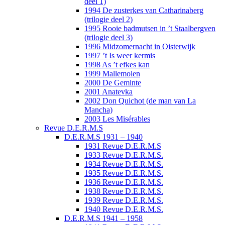
deel 1)
1994 De zusterkes van Catharinaberg
(trilogie deel 2)
1995 Rooie badmutsen in ’t Staalbergven
(trilogie deel 3)
1996 Midzomernacht in Oisterwijk
1997 ’t Is weer kermis
1998 As ’t efkes kan
1999 Mallemolen
2000 De Geminte
2001 Anatevka
2002 Don Quichot (de man van La
Mancha)
2003 Les Misérables
Revue D.E.R.M.S
D.E.R.M.S 1931 – 1940
1931 Revue D.E.R.M.S
1933 Revue D.E.R.M.S.
1934 Revue D.E.R.M.S.
1935 Revue D.E.R.M.S.
1936 Revue D.E.R.M.S.
1938 Revue D.E.R.M.S.
1939 Revue D.E.R.M.S.
1940 Revue D.E.R.M.S.
D.E.R.M.S 1941 – 1958