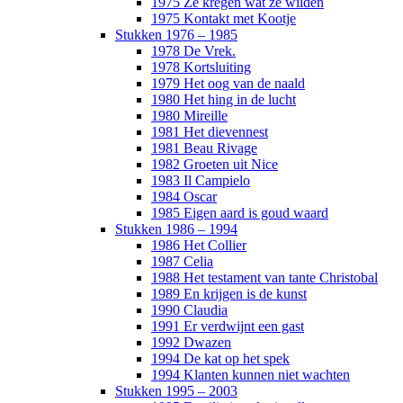
1975 Ze kregen wat ze wilden
1975 Kontakt met Kootje
Stukken 1976 – 1985
1978 De Vrek.
1978 Kortsluiting
1979 Het oog van de naald
1980 Het hing in de lucht
1980 Mireille
1981 Het dievennest
1981 Beau Rivage
1982 Groeten uit Nice
1983 Il Campielo
1984 Oscar
1985 Eigen aard is goud waard
Stukken 1986 – 1994
1986 Het Collier
1987 Celia
1988 Het testament van tante Christobal
1989 En krijgen is de kunst
1990 Claudia
1991 Er verdwijnt een gast
1992 Dwazen
1994 De kat op het spek
1994 Klanten kunnen niet wachten
Stukken 1995 – 2003