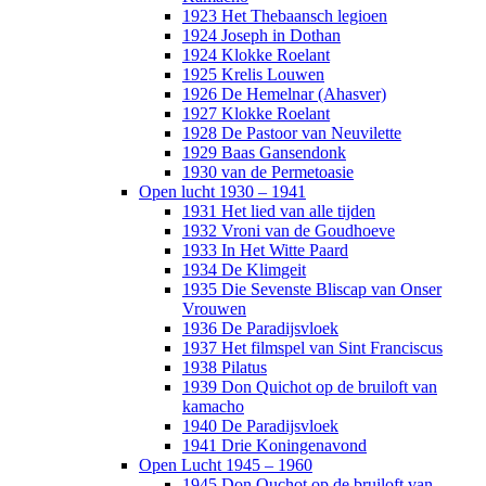
1923 Het Thebaansch legioen
1924 Joseph in Dothan
1924 Klokke Roelant
1925 Krelis Louwen
1926 De Hemelnar (Ahasver)
1927 Klokke Roelant
1928 De Pastoor van Neuvilette
1929 Baas Gansendonk
1930 van de Permetoasie
Open lucht 1930 – 1941
1931 Het lied van alle tijden
1932 Vroni van de Goudhoeve
1933 In Het Witte Paard
1934 De Klimgeit
1935 Die Sevenste Bliscap van Onser
Vrouwen
1936 De Paradijsvloek
1937 Het filmspel van Sint Franciscus
1938 Pilatus
1939 Don Quichot op de bruiloft van
kamacho
1940 De Paradijsvloek
1941 Drie Koningenavond
Open Lucht 1945 – 1960
1945 Don Quchot op de bruiloft van