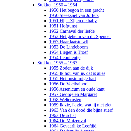
Stukken 1950 – 1954
1950 Het begon in een gracht
1950 Steekspel van Joffers
1951 Hij – Zij en de baby
1951 Hofgunst
1952 Carnaval der liefde
1952 Het geheim van dr. Spencer
1953 Haar laatste wil
1953 De Lindeboom
1954 Liegen is Troef
1954 Leontientje
Stukken 1955 – 1967
1955 Zoden aan de dijk
1955 Ik hou van je, dat is alles
1955 Het onstuimige hart
1956 De Voetbalpool
1956 Arsenicum en oude kant
1957 George en Margaret
1958 Welterusten
1959 Ik zie, ik zie, wat jij niet ziet.
1963 Van den dood die bijna stierf
1963 De schat
1964 De Muizenval
1964 Gevaarlijke Leeftijd