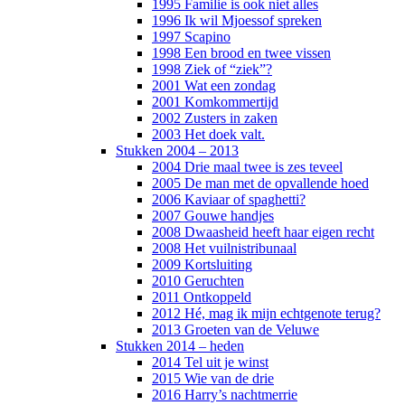
1995 Familie is ook niet alles
1996 Ik wil Mjoessof spreken
1997 Scapino
1998 Een brood en twee vissen
1998 Ziek of “ziek”?
2001 Wat een zondag
2001 Komkommertijd
2002 Zusters in zaken
2003 Het doek valt.
Stukken 2004 – 2013
2004 Drie maal twee is zes teveel
2005 De man met de opvallende hoed
2006 Kaviaar of spaghetti?
2007 Gouwe handjes
2008 Dwaasheid heeft haar eigen recht
2008 Het vuilnistribunaal
2009 Kortsluiting
2010 Geruchten
2011 Ontkoppeld
2012 Hé, mag ik mijn echtgenote terug?
2013 Groeten van de Veluwe
Stukken 2014 – heden
2014 Tel uit je winst
2015 Wie van de drie
2016 Harry’s nachtmerrie