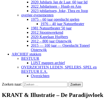
2020 Jubilaris Jan de Laat, 60 jaar lid
2022 Jubilarissen – Huub en Ans
2023 jubilarissen, Joke, Thea en Joop
overige evenementen
1975 – 60 jaar openlucht spelen
1976 – 40 jaar Natuurtheater
1981 Natuurtheater 50 jaar
2012 Stoomweekend
2020 Kapelaan Huijbers
2012 – 800 jaar Oisterwijk
2015 — 100 jaar — Openlucht Toneel
Oisterwijk
ARCHIEF stukken
BESTUUR
LIJST mappen archief
OVERZICHTEN LEDEN, SPELERS, SPEL en
BESTUUR E.A.
Overzichten
Zoeken naar:
KRANT & Illustratie – De Paradijsvloek